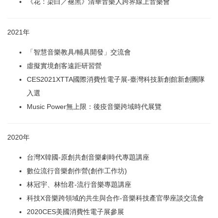
《花：染白／褪黑》清華音樂人跨界線上音樂會
2021年
「智慧音樂教具/輔具開發」交流會
虛擬實境創客遠距研習營
CES2021XTTA國際消費性電子展-臺灣科技新創館新創團隊
入選
Music Power無上限：後疫音樂跨域時代展覽
2020年
台灣X韓國-原創共創音樂劇時代專題講座
數位流行音樂創作營(創作工作坊)
林冠宇、林怡君-流行音樂專題講座
科技X音樂跨領域的共生與合作-音樂科技產官學座談交流會
2020CES美國消費性電子展參展