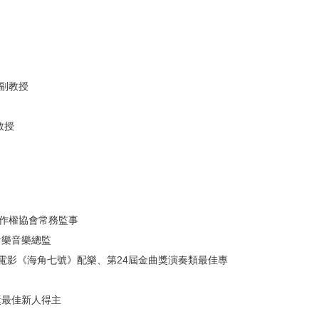
副教授
教授
著作權協會常務監事
音樂音樂總監
P樂手。電影《海角七號》配樂、第24屆金曲獎演奏類最佳專
獎最佳新人得主