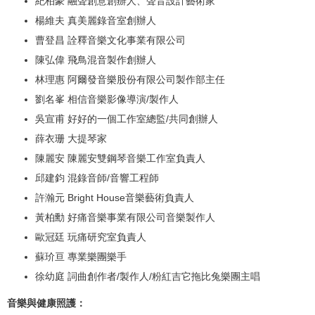
紀柏豪 融聲創意創辦人、聲音設計藝術家
楊維夫 真美麗錄音室創辦人
曹登昌 詮釋音樂文化事業有限公司
陳弘偉 飛鳥混音製作創辦人
林理惠 阿爾發音樂股份有限公司製作部主任
劉名峯 相信音樂影像導演/製作人
吳宣甫 好好的一個工作室總監/共同創辦人
薛衣珊 大提琴家
陳麗安 陳麗安雙鋼琴音樂工作室負責人
邱建鈞 混錄音師/音響工程師
許瀚元 Bright House音樂藝術負責人
黃柏勳 好痛音樂事業有限公司音樂製作人
歐冠廷 玩痛研究室負責人
蘇玠亘 專業樂團樂手
徐幼庭 詞曲創作者/製作人/粉紅吉它拖比兔樂團主唱
音樂與健康照護：